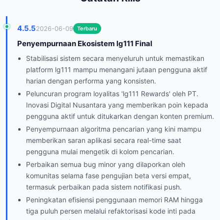
4.5.5
2026-06-09
Terbaru
Penyempurnaan Ekosistem lg111 Final
Stabilisasi sistem secara menyeluruh untuk memastikan
platform lg111 mampu menangani jutaan pengguna aktif
harian dengan performa yang konsisten.
Peluncuran program loyalitas 'lg111 Rewards' oleh PT.
Inovasi Digital Nusantara yang memberikan poin kepada
pengguna aktif untuk ditukarkan dengan konten premium.
Penyempurnaan algoritma pencarian yang kini mampu
memberikan saran aplikasi secara real-time saat
pengguna mulai mengetik di kolom pencarian.
Perbaikan semua bug minor yang dilaporkan oleh
komunitas selama fase pengujian beta versi empat,
termasuk perbaikan pada sistem notifikasi push.
Peningkatan efisiensi penggunaan memori RAM hingga
tiga puluh persen melalui refaktorisasi kode inti pada