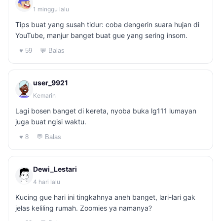
1 minggu lalu
Tips buat yang susah tidur: coba dengerin suara hujan di
YouTube, manjur banget buat gue yang sering insom.
♥ 59
💬 Balas
user_9921
Kemarin
Lagi bosen banget di kereta, nyoba buka lg111 lumayan
juga buat ngisi waktu.
♥ 8
💬 Balas
Dewi_Lestari
4 hari lalu
Kucing gue hari ini tingkahnya aneh banget, lari-lari gak
jelas keliling rumah. Zoomies ya namanya?