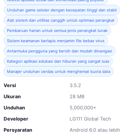
Unduhan game seluler dengan kecepatan tinggi dan stabil
Alat sistem dan utilitas canggih untuk optimasi perangkat
Pembaruan harian untuk semua jenis perangkat lunak
Sistem keamanan berlapis menjamin file bebas virus
Antarmuka pengguna yang bersih dan mudah dinavigasi
Kategori aplikasi edukasi dan hiburan yang sangat luas
Manajer unduhan cerdas untuk menghemat kuota data
Versi
3.5.2
Ukuran
28 MB
Unduhan
5,000,000+
Developer
LG111 Global Tech
Persyaratan
Android 6.0 atau lebih