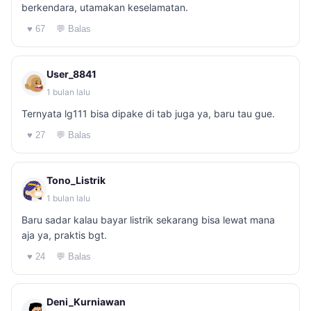
berkendara, utamakan keselamatan.
♥ 67
💬 Balas
User_8841
1 bulan lalu
Ternyata lg111 bisa dipake di tab juga ya, baru tau gue.
♥ 27
💬 Balas
Tono_Listrik
1 bulan lalu
Baru sadar kalau bayar listrik sekarang bisa lewat mana
aja ya, praktis bgt.
♥ 24
💬 Balas
Deni_Kurniawan