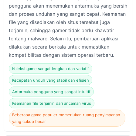
pengguna akan menemukan antarmuka yang bersih
dan proses unduhan yang sangat cepat. Keamanan
file yang disediakan oleh situs tersebut juga
terjamin, sehingga gamer tidak perlu khawatir
tentang malware. Selain itu, pembaruan aplikasi
dilakukan secara berkala untuk memastikan
kompatibilitas dengan sistem operasi terbaru.
Koleksi game sangat lengkap dan variatif
Kecepatan unduh yang stabil dan efisien
Antarmuka pengguna yang sangat intuitif
Keamanan file terjamin dari ancaman virus
Beberapa game populer memerlukan ruang penyimpanan
yang cukup besar