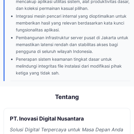
mencakup aplikasi utilitas sistem, alat produktivitas dasar,
dan koleksi permainan kasual pilihan.
Integrasi mesin pencari internal yang dioptimalkan untuk
memberikan hasil yang relevan berdasarkan kata kunci
fungsionalitas aplikasi.
Pembangunan infrastruktur server pusat di Jakarta untuk
memastikan latensi rendah dan stabilitas akses bagi
pengguna di seluruh wilayah Indonesia.
Penerapan sistem keamanan tingkat dasar untuk
melindungi integritas file instalasi dari modifikasi pihak
ketiga yang tidak sah.
Tentang
PT. Inovasi Digital Nusantara
Solusi Digital Terpercaya untuk Masa Depan Anda