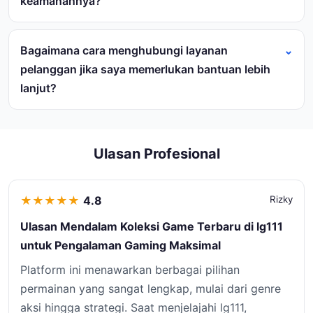
keamanannya?
Bagaimana cara menghubungi layanan
pelanggan jika saya memerlukan bantuan lebih
lanjut?
Ulasan Profesional
★
★
★
★
★
4.8
Rizky
Ulasan Mendalam Koleksi Game Terbaru di lg111
untuk Pengalaman Gaming Maksimal
Platform ini menawarkan berbagai pilihan
permainan yang sangat lengkap, mulai dari genre
aksi hingga strategi. Saat menjelajahi lg111,