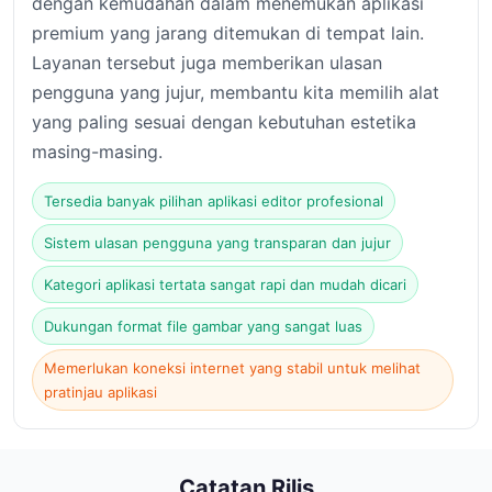
dengan kemudahan dalam menemukan aplikasi
premium yang jarang ditemukan di tempat lain.
Layanan tersebut juga memberikan ulasan
pengguna yang jujur, membantu kita memilih alat
yang paling sesuai dengan kebutuhan estetika
masing-masing.
Tersedia banyak pilihan aplikasi editor profesional
Sistem ulasan pengguna yang transparan dan jujur
Kategori aplikasi tertata sangat rapi dan mudah dicari
Dukungan format file gambar yang sangat luas
Memerlukan koneksi internet yang stabil untuk melihat
pratinjau aplikasi
Catatan Rilis