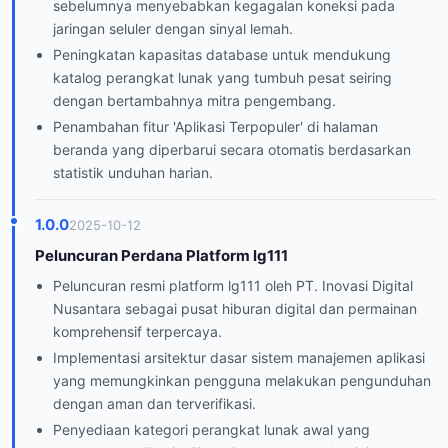
sebelumnya menyebabkan kegagalan koneksi pada
jaringan seluler dengan sinyal lemah.
Peningkatan kapasitas database untuk mendukung
katalog perangkat lunak yang tumbuh pesat seiring
dengan bertambahnya mitra pengembang.
Penambahan fitur 'Aplikasi Terpopuler' di halaman
beranda yang diperbarui secara otomatis berdasarkan
statistik unduhan harian.
1.0.0
2025-10-12
Peluncuran Perdana Platform lg111
Peluncuran resmi platform lg111 oleh PT. Inovasi Digital
Nusantara sebagai pusat hiburan digital dan permainan
komprehensif terpercaya.
Implementasi arsitektur dasar sistem manajemen aplikasi
yang memungkinkan pengguna melakukan pengunduhan
dengan aman dan terverifikasi.
Penyediaan kategori perangkat lunak awal yang