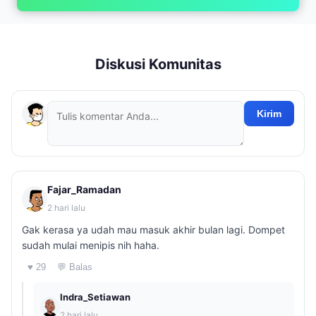
Diskusi Komunitas
Kirim
Fajar_Ramadan
2 hari lalu
Gak kerasa ya udah mau masuk akhir bulan lagi. Dompet
sudah mulai menipis nih haha.
♥ 29
💬 Balas
Indra_Setiawan
2 hari lalu