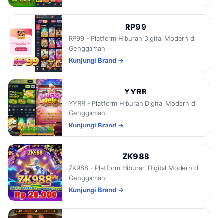
RP99
RP99 - Platform Hiburan Digital Modern di
Genggaman
Kunjungi Brand →
YYRR
YYRR - Platform Hiburan Digital Modern di
Genggaman
Kunjungi Brand →
ZK988
ZK988 - Platform Hiburan Digital Modern di
Genggaman
Kunjungi Brand →